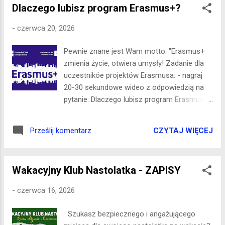
Dlaczego lubisz program Erasmus+?
-
czerwca 20, 2026
Pewnie znane jest Wam motto: "Erasmus+
zmienia życie, otwiera umysły! Zadanie dla
uczestnikóe projektów Erasmusa: - nagraj
20-30 sekundowe wideo z odpowiedzią na
pytanie: Dlaczego lubisz program Erasmus+?
(jak wpłynął na Twoje życie, rozwój,
edukację, kontakty?). Materiały potrzebujemy
CZYTAJ WIĘCEJ
Prześlij komentarz
do środy 24.06. Gdy będziesz mieć nagrany
materiał - skontaktuj się z Alisą (sms
884381570) - pomoże przesłać na dysk.
Wakacyjny Klub Nastolatka - ZAPISY
WhatsApp psuje jakość, bo kompresuje pliki.
Możesz też przygotować wypowiedż i
-
czerwca 16, 2026
przyjść we wtorek do PCKK zrobić nagranie
z Alisą lub Davidem. Wasze wypowiedzi będą
Szukasz bezpiecznego i angażującego
częścią Forum edukacyjnego. Włącz się!