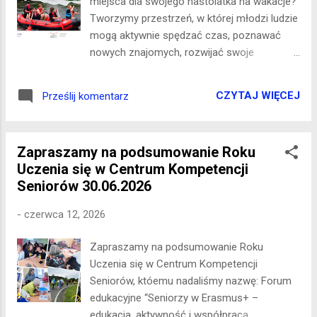
miejsca dla swojego nastolatka na wakacje?
Dlaczego lubisz program Erasmus+?
Tworzymy przestrzeń, w której młodzi ludzie
mogą aktywnie spędzać czas, poznawać
nowych znajomych, rozwijać swoje
zainteresowania i przeżywać wakacyjne
przygody w atmosferze bezpieczeństwa,
CZYTAJ WIĘCEJ
Prześlij komentarz
akceptacji i wzajemnego szacunku.
Zapraszamy młodzież w wieku 11–17 lat (
osoby mieszkające lub uczące się w Jeleniej
Zapraszamy na podsumowanie Roku
Górze) do udziału w projekcie „Wakacyjny
Uczenia się w Centrum Kompetencji
Klub Nastolatka – Razem aktywnie i
Seniorów 30.06.2026
bezpiecznie”. Terminy do wyboru: 06.07 -
10.07.2026 20.07 - 24.07.2026 24.08 -
-
czerwca 12, 2026
28.08.2026 W programie: warsztaty
rozwijające kompetencje społeczne i
Zapraszamy na podsumowanie Roku
emocjonalne, zajęcia integracyjne i
Uczenia się w Centrum Kompetencji
międzykulturowe, kreatywne działania
Seniorów, któemu nadaliśmy nazwę: Forum
artystyczne, fotograficzne i digital
edukacyjne “Seniorzy w Erasmus+ –
storytelling, aktywności sportowe i terenowe,
edukacja, aktywność i współpraca