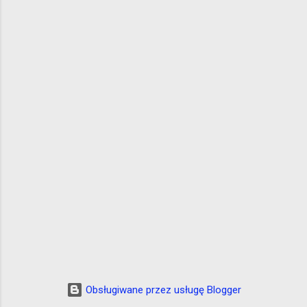
Forum w JCK 13.00-15.00 Spotkanie przy
kawie w restauracji Sofa - od godziny 15. Ze
względów organizacjnyc...
Obsługiwane przez usługę Blogger