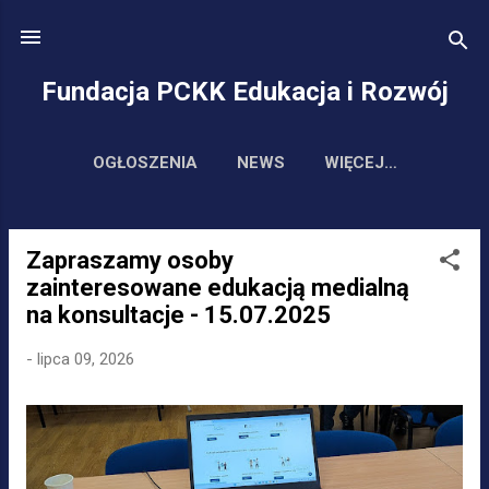
Przejdź do głównej z
Fundacja PCKK Edukacja i Rozwój
OGŁOSZENIA
NEWS
WIĘCEJ…
Zapraszamy osoby
P
zainteresowane edukacją medialną
o
na konsultacje - 15.07.2025
s
t
-
lipca 09, 2026
y