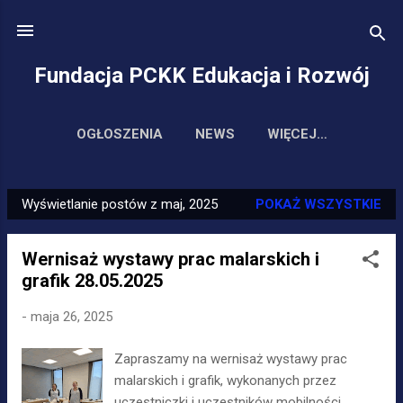
Przejdź do głównej z
Fundacja PCKK Edukacja i Rozwój
OGŁOSZENIA
NEWS
WIĘCEJ…
Wyświetlanie postów z maj, 2025
POKAŻ WSZYSTKIE
P
o
Wernisaż wystawy prac malarskich i
s
grafik 28.05.2025
t
y
-
maja 26, 2025
Zapraszamy na wernisaż wystawy prac
malarskich i grafik, wykonanych przez
uczestniczki i uczestników mobilności