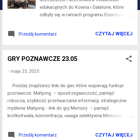
edukacyjnych do Kowna i Galatone, które
odbyły się w ramach programu Erasmus+
realizowanego przez Fundację PCKK
Edukacja i Rozwój, na zaproszenie Kauno
CZYTAJ WIĘCEJ
Prześlij komentarz
trečiojo amžiaus universitetas oraz Ipso
FACTO Coop. Soc.. W czasie wernisażu
planujemy też krótkie relacje z projektu.
GRY POZNAWCZE 23.05
Zapraszamy w środę 28 maja 2025, o
godzinie 17.00 Prosimy o potwierdzenie, że
-
maja 23, 2025
weźmiesz udział w wernisażu - tu jest link do
FORMULARZA Możesz też wysłać sms tel.
Poniżej znajdziesz linki do gier, które wspierają funkcje
884381570 Kauno trečiojo amžiaus
poznawcze. Mahjong – spostrzegawczość, pamięć
universitetas, Kowno marzec 2025 Ipso
robocza, szybkość przetwarzania informacji, strategiczne
FACTO Coop. Soc., Galatone maj 2025
myślenie Mahjong - link do gry Memory – pamięć
krótkotrwała, koncentracja, uwaga selektywna Memozor -
link do gry Words of Wonders – słownictwo, kreatywność
językowa, logiczne myślenie Tworzenie wyrazów z liter - link
CZYTAJ WIĘCEJ
Prześlij komentarz
do gry Tangram – wyobraźnia przestrzenna, zdolności