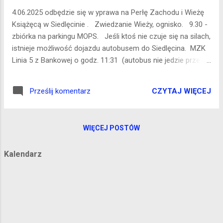
zaczynają się od danych liter, np. Filigranowa
4.06.2025 odbędzie się w yprawa na Perłę Zachodu i Wieżę
Igła Lubi Się Gubić
Książęcą w Siedlęcinie . Zwiedzanie Wieży, ognisko. 9.30 -
zbiórka na parkingu MOPS. Jeśli ktoś nie czuje się na silach,
istnieje możliwość dojazdu autobusem do Siedlęcina. MZK
Linia 5 z Bankowej o godz. 11:31 (autobus nie jedzie przez
Podwale) - wysiadamy w Siedlęcinie, przystanek Przy Krzyżu.
Powrót MZK 5 o godz. 15:10 lub 16:24 (od przystanku Most-
CZYTAJ WIĘCEJ
Prześlij komentarz
Wieża Książęca). Wstęp do Wieży Rycerskiej - 10 zł (dla
chętnych). Prosimy o przygotowanie gotówki. Planowane
jest ognisko - kiełbaski, prowiant we własnym zakresie.
WIĘCEJ POSTÓW
Formularz zgłoszeniowy - KLIKNIJ TUTAJ
Kalendarz