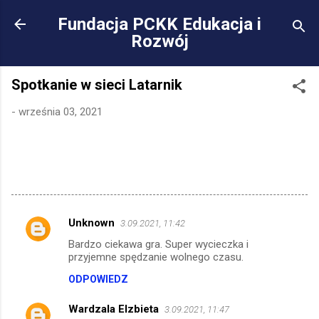
Przejdź do głównej za
Fundacja PCKK Edukacja i
Rozwój
Spotkanie w sieci Latarnik
-
września 03, 2021
Unknown
3.09.2021, 11:42
K
Bardzo ciekawa gra. Super wycieczka i
o
przyjemne spędzanie wolnego czasu.
m
ODPOWIEDZ
e
Wardzala Elzbieta
n
3.09.2021, 11:47