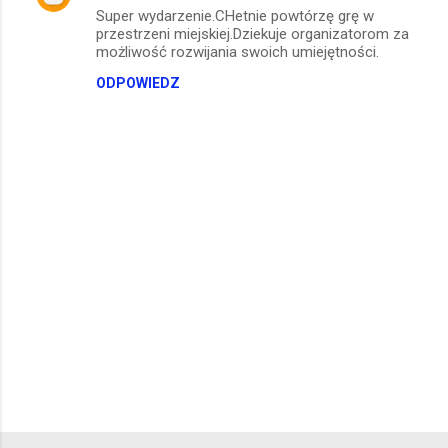
t
Super wydarzenie.CHetnie powtórzę grę w
przestrzeni miejskiej.Dziekuje organizatorom za
a
możliwość rozwijania swoich umiejętności.
r
ODPOWIEDZ
z
e
P
r