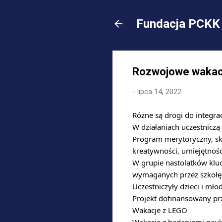
Fundacja PCKK 
Rozwojowe wakac
-
lipca 14, 2022
Różne są drogi do integrac
W działaniach uczestniczą
Program merytoryczny, sk
kreatywności, umiejętnośc
W grupie nastolatków kluc
wymaganych przez szkołę,
Uczestniczyły dzieci i młod
Projekt dofinansowany prz
Wakacje z LEGO
Wakacje z badaniami na