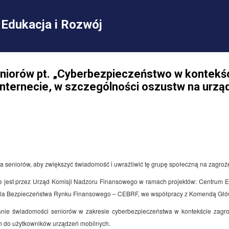
Przejdź do głównej zawartości
Edukacja i Rozwój
eniorów pt. „Cyberbezpieczeństwo w kontekś
nternecie, w szczególności oszustw na urzą
a seniorów, aby zwiększyć świadomość i uwrażliwić tę grupę społeczną na zagroże
 jest przez Urząd Komisji Nadzoru Finansowego w ramach projektów: Centrum E
la Bezpieczeństwa Rynku Finansowego – CEBRF, we współpracy z Komendą Główn
nie świadomości seniorów w zakresie cyberbezpieczeństwa w kontekście zagro
h do użytkowników urządzeń mobilnych.