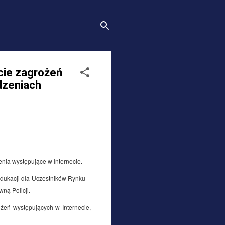
cie zagrożeń
dzeniach
nia występujące w Internecie.
dukacji dla Uczestników Rynku –
ą Policji.
żeń występujących w Internecie,